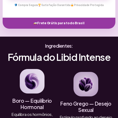
Compra Segura
Satisfação Garantida
Privacidade Protegida
Frete Grátis para todo Brasil
Ingredientes:
Fórmula do Libid Intense
Boro — Equilíbrio
Feno Grego — Desejo
Hormonal
Sexual
Equilibra os hormônios,
Estímulo profundo ao desejo