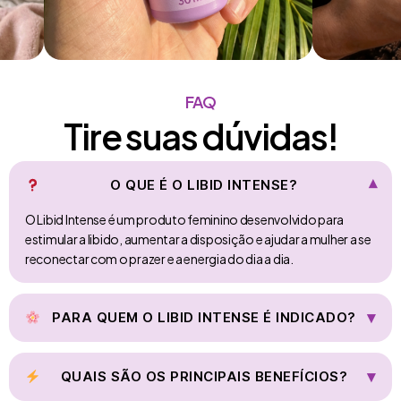
FAQ
Tire suas dúvidas!
O QUE É O LIBID INTENSE?
▾
O Libid Intense é um produto feminino desenvolvido para
estimular a libido, aumentar a disposição e ajudar a mulher a se
reconectar com o prazer e a energia do dia a dia.
▾
PARA QUEM O LIBID INTENSE É INDICADO?
Mulheres que sentem queda de desejo sexual, estão mais
cansadas ou estressadas, querem mais conexão com o
▾
QUAIS SÃO OS PRINCIPAIS BENEFÍCIOS?
próprio corpo e desejam melhorar a vida íntima e o bem-estar