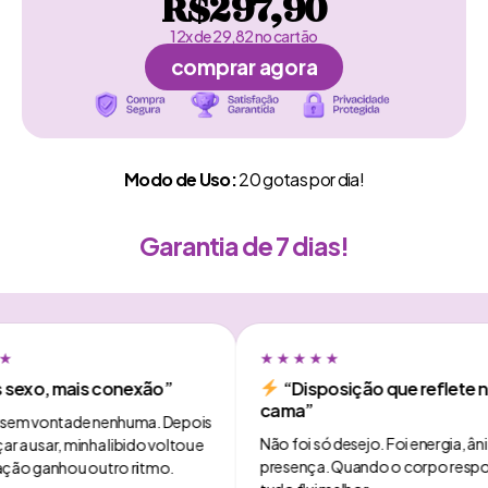
R$297,90
12x de 29,82 no cartão
comprar agora
Modo de Uso:
20 gotas por dia!
Garantia de 7 dias!
★★★★★
o, mais conexão”
“Disposição que reflete na
cama”
 vontade nenhuma. Depois
Não foi só desejo. Foi energia, ânimo e
ar, minha libido voltou e
presença. Quando o corpo responde,
ganhou outro ritmo.