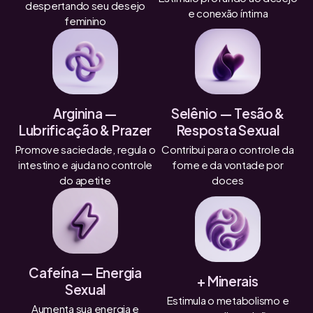
despertando seu desejo
e conexão íntima
feminino
Arginina —
Selênio — Tesão &
Lubrificação & Prazer
Resposta Sexual
Promove saciedade, regula o
Contribui para o controle da
intestino e ajuda no controle
fome e da vontade por
do apetite
doces
Cafeína — Energia
+ Minerais
Sexual
Estimula o metabolismo e
Aumenta sua energia e