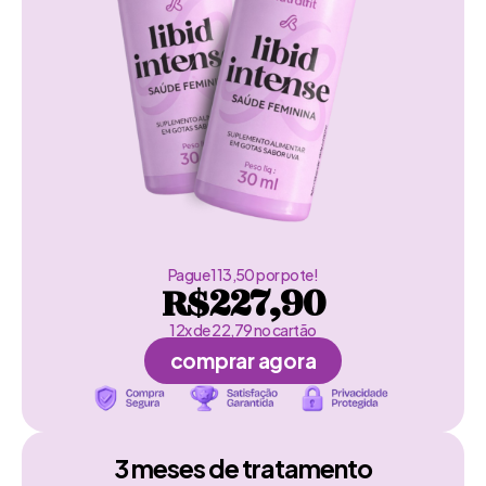
Pague 113,50 por pote!
R$227,90
12x de 22,79 no cartão
comprar agora
3 meses de tratamento