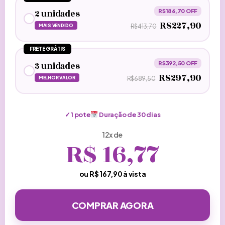
2 unidades
R$186,70 OFF
R$227,90
MAIS VENDIDO
R$413,70
FRETE GRÁTIS
3 unidades
R$392,50 OFF
R$297,90
MELHOR VALOR
R$689,50
✓
1 pote
Duração de
30
dias
12x de
R$
16,77
ou R$
167,90
à vista
COMPRAR AGORA