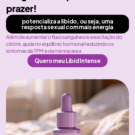
prazer!
potencializa a libido, ou seja, uma
resposta sexual com mais energia
Além de aumentar o fluxo sanguíneo e a excitação do
clitóris, ajuda no equilíbrio hormonal reduzindo os
sintomas da TPM e da menopausa
Quero meu Libid Intense