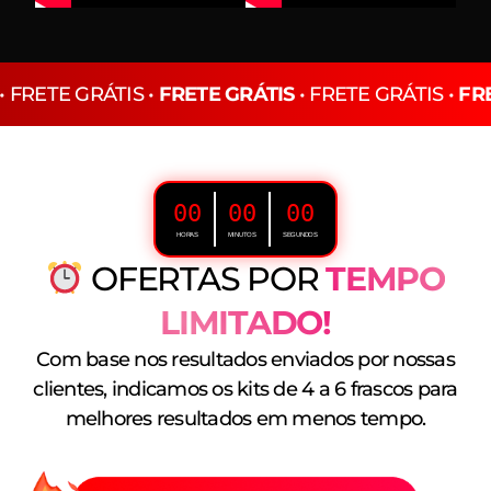
• FRETE GRÁTIS •
FRETE GRÁTIS
• FRETE GRÁTIS •
FR
00
00
00
HORAS
MINUTOS
SEGUNDOS
OFERTAS POR
TEMPO
LIMITADO!
Com base nos resultados enviados por nossas
clientes, indicamos os kits de 4 a 6 frascos para
melhores resultados em menos tempo.