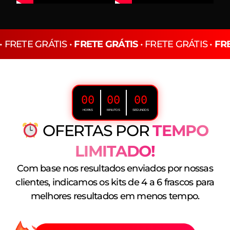
• FRETE GRÁTIS •
FRETE GRÁTIS
• FRETE GRÁTIS •
FR
00
00
00
HORAS
MINUTOS
SEGUNDOS
OFERTAS POR
TEMPO
LIMITADO!
Com base nos resultados enviados por nossas
clientes, indicamos os kits de 4 a 6 frascos para
melhores resultados em menos tempo.