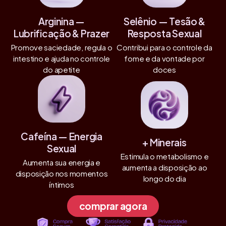
Arginina —
Selênio — Tesão &
Lubrificação & Prazer
Resposta Sexual
Promove saciedade, regula o
Contribui para o controle da
intestino e ajuda no controle
fome e da vontade por
do apetite
doces
Cafeína — Energia
+ Minerais
Sexual
Estimula o metabolismo e
Aumenta sua energia e
aumenta a disposição ao
disposição nos momentos
longo do dia
íntimos
comprar agora