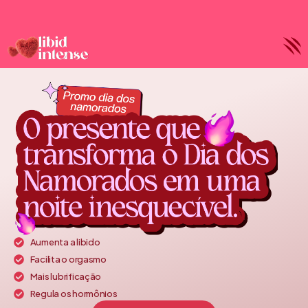
Aumenta a libido
Facilita o orgasmo
Mais lubrificação
Regula os hormônios