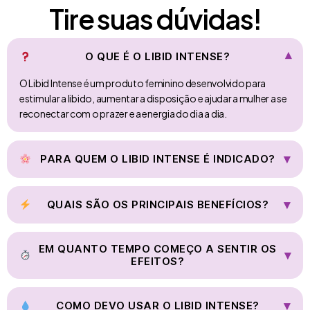
Tire suas dúvidas!
O QUE É O LIBID INTENSE?
▾
O Libid Intense é um produto feminino desenvolvido para
estimular a libido, aumentar a disposição e ajudar a mulher a se
reconectar com o prazer e a energia do dia a dia.
▾
PARA QUEM O LIBID INTENSE É INDICADO?
Mulheres que sentem queda de desejo sexual, estão mais
cansadas ou estressadas, querem mais conexão com o
▾
QUAIS SÃO OS PRINCIPAIS BENEFÍCIOS?
próprio corpo e desejam melhorar a vida íntima e o bem-estar
geral.
Aumento da libido, mais disposição física e mental, melhora
da sensibilidade e do prazer, sensação de bem-estar,
EM QUANTO TEMPO COMEÇO A SENTIR OS
▾
EFEITOS?
vitalidade e apoio ao equilíbrio do corpo feminino.
Os efeitos variam de pessoa para pessoa. Muitas mulheres
relatam perceber mudanças nos primeiros dias, enquanto
▾
COMO DEVO USAR O LIBID INTENSE?