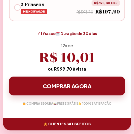
3 Frascos
R$395,80 OFF
R$197,90
MELHOR VALOR
R$593,70
✓
1 frasco
Duração de
30
dias
12x de
R$
10,01
ou R$
99,70
à vista
COMPRAR AGORA
COMPRA SEGURA
FRETE GRÁTIS
100% SATISFAÇÃO
CLIENTES SATISFEITOS