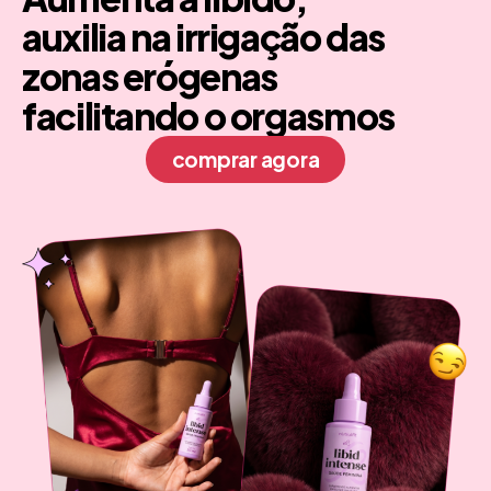
auxilia na irrigação das
zonas erógenas
facilitando o orgasmos
comprar agora