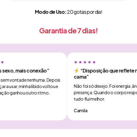
Modo de Uso:
20 gotas por dia!
Garantia de 7 dias!
★★★★★
o, mais conexão”
“Disposição que reflete na
cama”
 vontade nenhuma. Depois
Não foi só desejo. Foi energia, ânimo e
sar, minha libido voltou e
presença. Quando o corpo responde,
 ganhou outro ritmo.
tudo flui melhor.
Camila