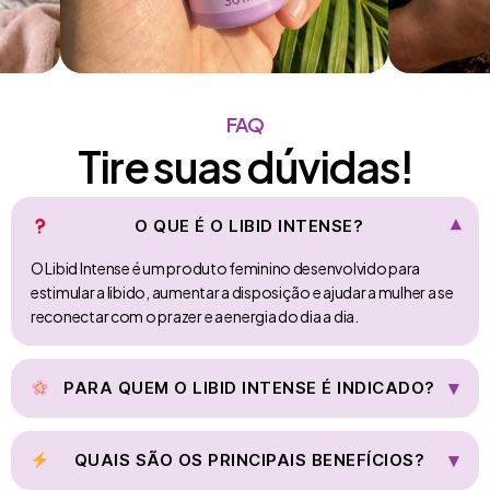
FAQ
Tire suas dúvidas!
O QUE É O LIBID INTENSE?
▾
O Libid Intense é um produto feminino desenvolvido para
estimular a libido, aumentar a disposição e ajudar a mulher a se
reconectar com o prazer e a energia do dia a dia.
▾
PARA QUEM O LIBID INTENSE É INDICADO?
Mulheres que sentem queda de desejo sexual, estão mais
cansadas ou estressadas, querem mais conexão com o
▾
QUAIS SÃO OS PRINCIPAIS BENEFÍCIOS?
próprio corpo e desejam melhorar a vida íntima e o bem-estar