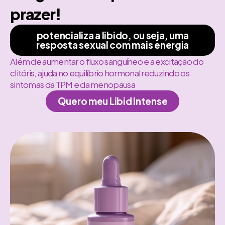
prazer!
potencializa a libido, ou seja, uma
resposta sexual com mais energia
Além de aumentar o fluxo sanguíneo e a excitação do
clitóris, ajuda no equilíbrio hormonal reduzindo os
sintomas da TPM e da menopausa
Quero meu Libid Intense