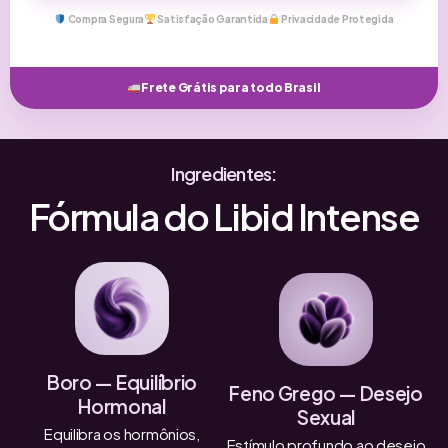
Compra Segura
Satisfação Garantida
Privacidade Protegida
Frete Grátis para todo Brasil
Ingredientes:
Fórmula do Libid Intense
Boro — Equilíbrio
Feno Grego — Desejo
Hormonal
Sexual
Equilibra os hormônios,
Estímulo profundo ao desejo