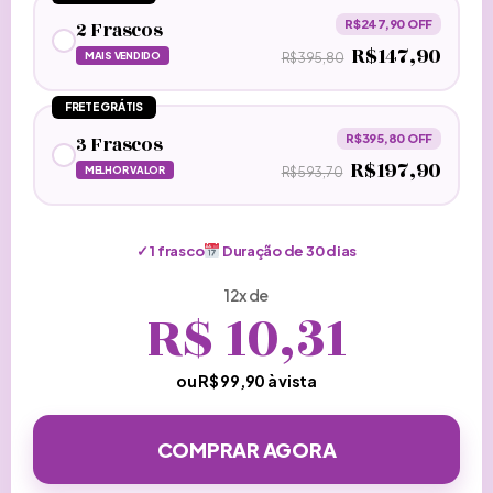
2 Frascos
R$247,90 OFF
R$147,90
MAIS VENDIDO
R$395,80
FRETE GRÁTIS
3 Frascos
R$395,80 OFF
R$197,90
MELHOR VALOR
R$593,70
✓
1 frasco
Duração de
30
dias
12x de
R$
10,31
ou R$
99,90
à vista
COMPRAR AGORA