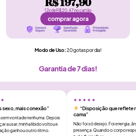
R$ 197,90
12x de R$ 20,47 no cartão
comprar agora
Modo de Uso:
20 gotas por dia!
Garantia de 7 dias!
★
★★★★★
sexo, mais conexão”
“Disposição que reflete n
cama”
 sem vontade nenhuma. Depois
Não foi só desejo. Foi energia, ân
 a usar, minha libido voltou e
presença. Quando o corpo respo
ção ganhou outro ritmo.