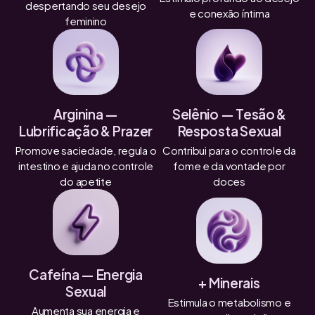
despertando seu desejo
e conexão íntima
feminino
Arginina —
Selênio — Tesão &
Lubrificação & Prazer
Resposta Sexual
Promove saciedade, regula o
Contribui para o controle da
intestino e ajuda no controle
fome e da vontade por
do apetite
doces
Cafeína — Energia
+ Minerais
Sexual
Estimula o metabolismo e
Aumenta sua energia e