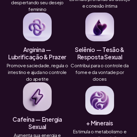
despertando seu desejo
e conexão íntima
feminino
Arginina —
Selênio — Tesão &
Lubrificação & Prazer
Resposta Sexual
Promove saciedade, regula o
Contribui para o controle da
intestino e ajuda no controle
fome e da vontade por
do apetite
doces
Cafeína — Energia
+ Minerais
Sexual
Estimula o metabolismo e
Aumenta sua energia e