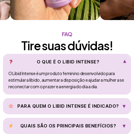
FAQ
Tire suas dúvidas!
O QUE É O LIBID INTENSE?
▾
O Libid Intense é um produto feminino desenvolvido para
estimular a libido, aumentar a disposição e ajudar a mulher a se
reconectar com o prazer e a energia do dia a dia.
▾
PARA QUEM O LIBID INTENSE É INDICADO?
Mulheres que sentem queda de desejo sexual, estão mais
cansadas ou estressadas, querem mais conexão com o
▾
QUAIS SÃO OS PRINCIPAIS BENEFÍCIOS?
próprio corpo e desejam melhorar a vida íntima e o bem-estar