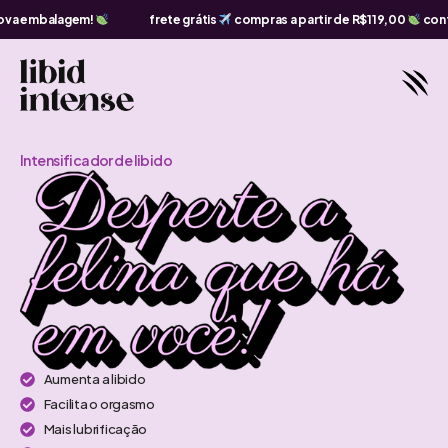
ira a nova embalagem!
frete grátis
compras a partir de R$119,00
Intensificador de libido
Aumenta a libido
Facilita o orgasmo
Mais lubrificação