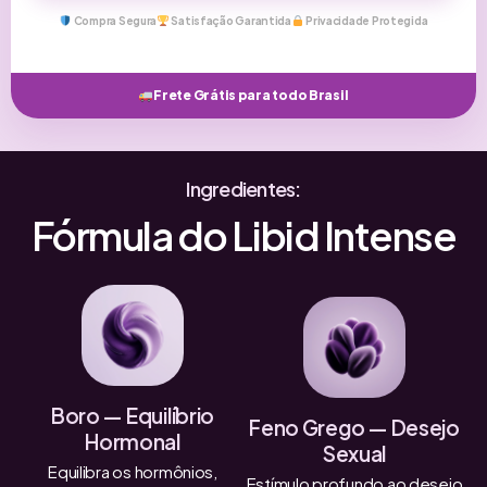
Compra Segura
Satisfação Garantida
Privacidade Protegida
Frete Grátis para todo Brasil
Ingredientes:
Fórmula do Libid Intense
Boro — Equilíbrio
Feno Grego — Desejo
Hormonal
Sexual
Equilibra os hormônios,
Estímulo profundo ao desejo