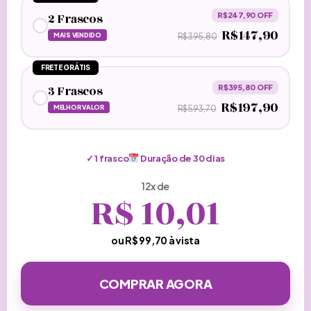
2 Frascos
R$247,90 OFF
R$147,90
MAIS VENDIDO
R$395,80
FRETE GRÁTIS
3 Frascos
R$395,80 OFF
R$197,90
MELHOR VALOR
R$593,70
✓
1 frasco
Duração de
30
dias
12x de
R$
10,01
ou R$
99,70
à vista
COMPRAR AGORA