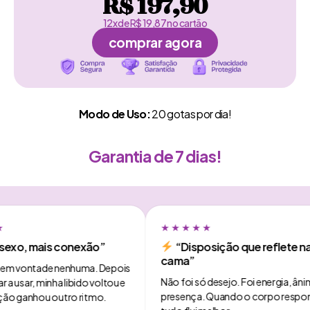
R$ 197,90
12x de R$ 19,87 no cartão
comprar agora
Modo de Uso:
20 gotas por dia!
Garantia de 7 dias!
★★★★★
, mais conexão”
“Disposição que reflete na
cama”
vontade nenhuma. Depois
Não foi só desejo. Foi energia, ânimo e
r, minha libido voltou e
presença. Quando o corpo responde,
anhou outro ritmo.