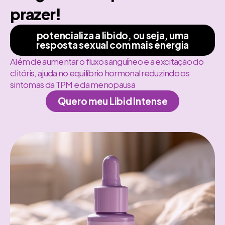
prazer!
potencializa a libido, ou seja, uma
resposta sexual com mais energia
Além de aumentar o fluxo sanguíneo e a excitação do
clitóris, ajuda no equilíbrio hormonal reduzindo os
sintomas da TPM e da menopausa
Quero meu Libid Intense