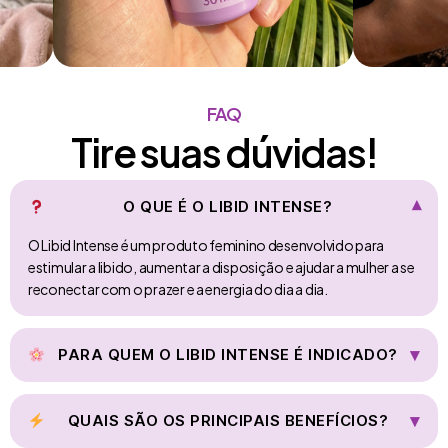
FAQ
Tire suas dúvidas!
O QUE É O LIBID INTENSE?
▾
O Libid Intense é um produto feminino desenvolvido para
estimular a libido, aumentar a disposição e ajudar a mulher a se
reconectar com o prazer e a energia do dia a dia.
▾
PARA QUEM O LIBID INTENSE É INDICADO?
Mulheres que sentem queda de desejo sexual, estão mais
cansadas ou estressadas, querem mais conexão com o
▾
QUAIS SÃO OS PRINCIPAIS BENEFÍCIOS?
próprio corpo e desejam melhorar a vida íntima e o bem-estar