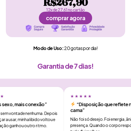
R$267,90
12x de 27,61 no cartão
comprar agora
Modo de Uso:
20 gotas por dia!
Garantia de 7 dias!
★★★★★
o, mais conexão”
“Disposição que reflete na
cama”
 vontade nenhuma. Depois
Não foi só desejo. Foi energia, ânimo e
ar, minha libido voltou e
presença. Quando o corpo responde,
ganhou outro ritmo.