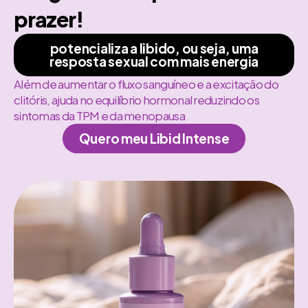
prazer!
potencializa a libido, ou seja, uma
resposta sexual com mais energia
Além de aumentar o fluxo sanguíneo e a excitação do
clitóris, ajuda no equilíbrio hormonal reduzindo os
sintomas da TPM e da menopausa
Quero meu Libid Intense