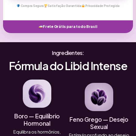
Compra Segura
Satisfação Garantida
Privacidade Protegida
Frete Grátis para todo Brasil
Ingredientes:
Fórmula do Libid Intense
Boro — Equilíbrio
Feno Grego — Desejo
Hormonal
Sexual
Equilibra os hormônios,
Estímulo profundo ao desejo