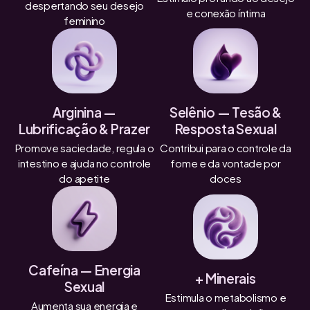
despertando seu desejo
e conexão íntima
feminino
Arginina —
Selênio — Tesão &
Lubrificação & Prazer
Resposta Sexual
Promove saciedade, regula o
Contribui para o controle da
intestino e ajuda no controle
fome e da vontade por
do apetite
doces
Cafeína — Energia
+ Minerais
Sexual
Estimula o metabolismo e
Aumenta sua energia e