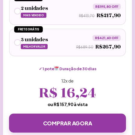
2 unidades
R$195,80 OFF
R$217,90
MAIS VENDIDO
R$413,70
FRETE GRÁTIS
3 unidades
R$421,60 OFF
R$267,90
MELHOR VALOR
R$689,50
✓
1 pote
Duração de
30
dias
12x de
R$
16,24
ou R$
157,90
à vista
COMPRAR AGORA